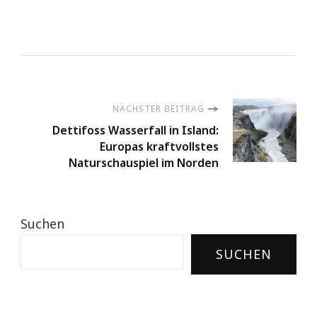
Beitragsnavigation
NÄCHSTER BEITRAG
Dettifoss Wasserfall in Island:
Europas kraftvollstes
Naturschauspiel im Norden
Suchen
SUCHEN