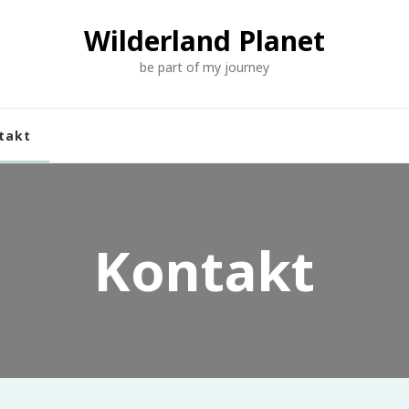
Wilderland Planet
be part of my journey
takt
Kontakt